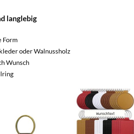
nd langlebig
e Form
kleder oder Walnussholz
ach Wunsch
lring