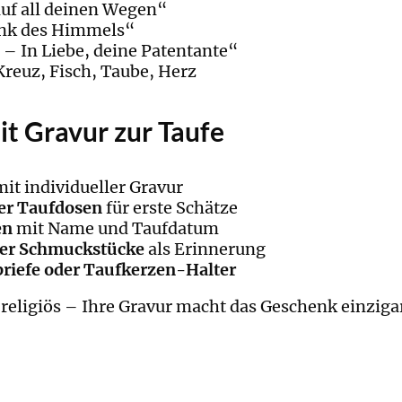
auf all deinen Wegen“
enk des Himmels“
 – In Liebe, deine Patentante“
reuz, Fisch, Taube, Herz
t Gravur zur Taufe
mit individueller Gravur
er Taufdosen
für erste Schätze
en
mit Name und Taufdatum
der Schmuckstücke
als Erinnerung
briefe oder Taufkerzen-Halter
religiös – Ihre Gravur macht das Geschenk einzigar